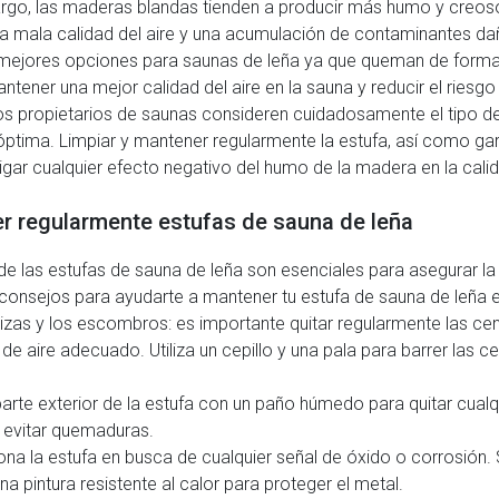
mbargo, las maderas blandas tienden a producir más humo y cre
na mala calidad del aire y una acumulación de contaminantes d
s mejores opciones para saunas de leña ya que queman de form
ener una mejor calidad del aire en la sauna y reducir el riesgo
los propietarios de saunas consideren cuidadosamente el tipo de
ptima. Limpiar y mantener regularmente la estufa, así como garan
ar cualquier efecto negativo del humo de la madera en la calida
er regularmente estufas de sauna de leña
de las estufas de sauna de leña son esenciales para asegurar la 
s consejos para ayudarte a mantener tu estufa de sauna de leña 
nizas y los escombros: es importante quitar regularmente las ce
o de aire adecuado. Utiliza un cepillo y una pala para barrer la
 parte exterior de la estufa con un paño húmedo para quitar cualq
a evitar quemaduras.
ona la estufa en busca de cualquier señal de óxido o corrosión.
na pintura resistente al calor para proteger el metal.