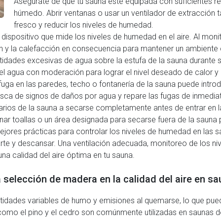
Asegúrate de que tu sauna esté equipada con suficientes resp
húmedo. Abrir ventanas o usar un ventilador de extracción t
fresco y reducir los niveles de humedad.
n dispositivo que mide los niveles de humedad en el aire. Al mon
ción y la calefacción en consecuencia para mantener un ambient
antidades excesivas de agua sobre la estufa de la sauna durante
 el agua con moderación para lograr el nivel deseado de calor 
fuga en las paredes, techo o fontanería de la sauna puede intro
sca de signos de daños por agua y repare las fugas de inmedi
arios de la sauna a secarse completamente antes de entrar en la
ar toallas o un área designada para secarse fuera de la sauna 
mejores prácticas para controlar los niveles de humedad en las 
rte y descansar. Una ventilación adecuada, monitoreo de los n
a calidad del aire óptima en tu sauna.
selección de madera en la calidad del aire en s
tidades variables de humo y emisiones al quemarse, lo que pue
como el pino y el cedro son comúnmente utilizadas en saunas 