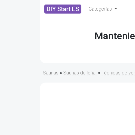
DIY Start ES
Categorías
Mantenien
Saunas
»
Saunas de leña.
»
Técnicas de ven