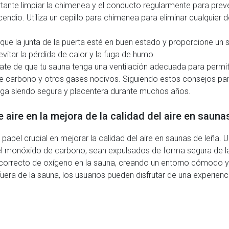
ante limpiar la chimenea y el conducto regularmente para preven
endio. Utiliza un cepillo para chimenea para eliminar cualquier de
 que la junta de la puerta esté en buen estado y proporcione un s
itar la pérdida de calor y la fuga de humo.
e de que tu sauna tenga una ventilación adecuada para permitir 
e carbono y otros gases nocivos. Siguiendo estos consejos para
siga siendo segura y placentera durante muchos años.
de aire en la mejora de la calidad del aire en sauna
 papel crucial en mejorar la calidad del aire en saunas de leña.
el monóxido de carbono, sean expulsados de forma segura de la 
correcto de oxígeno en la sauna, creando un entorno cómodo y s
fuera de la sauna, los usuarios pueden disfrutar de una experien